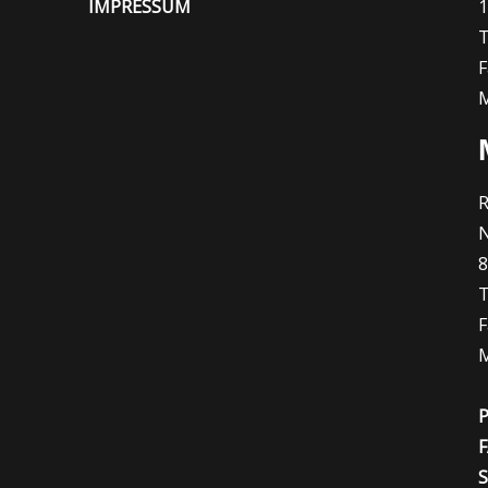
IMPRESSUM
1
T
F
M
R
N
T
F
M