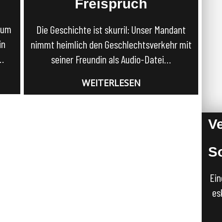
Freispruch
 um
Die Geschichte ist skurril: Unser Mandant
in
nimmt heimlich den Geschlechtsverkehr mit
h…
seiner Freundin als Audio-Datei…
WEITERLESEN
V
S
Ein
es