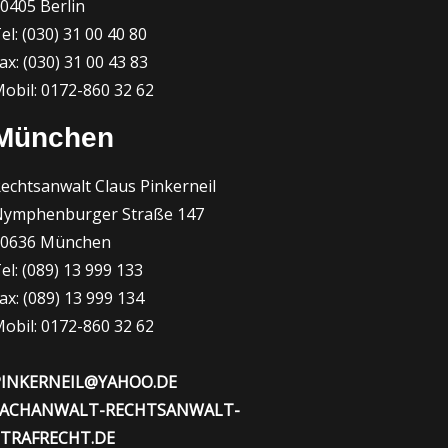
0405 Berlin
el: (030) 31 00 40 80
ax: (030) 31 00 43 83
obil: 0172-860 32 62
München
echtsanwalt Claus Pinkerneil
ymphenburger Straße 147
80636 München
el: (089) 13 999 133
ax: (089) 13 999 134
obil: 0172-860 32 62
PINKERNEIL@YAHOO.DE
FACHANWALT-RECHTSANWALT-
STRAFRECHT.DE