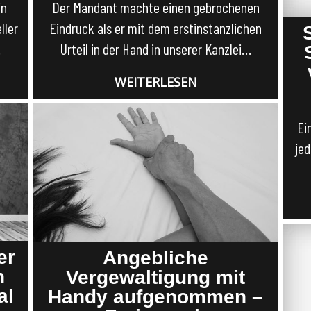
in
Der Mandant machte einen gebrochenen
ller
Eindruck als er mit dem erstinstanzlichen
…
Urteil in der Hand in unserer Kanzlei…
WEITERLESEN
Ei
jed
er
Angebliche
n
Vergewaltigung mit
al
Handy aufgenommen –