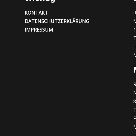
KONTAKT
R
DATENSCHUTZERKLÄRUNG
M
IMPRESSUM
1
T
F
M
R
N
T
F
M