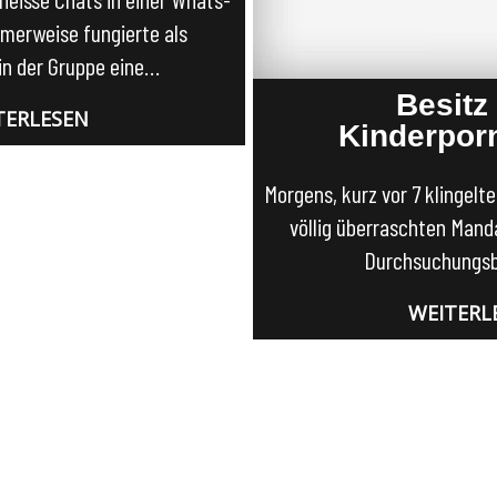
merweise fungierte als
in der Gruppe eine…
Besitz
TERLESEN
Kinderpor
Morgens, kurz vor 7 klingelt
völlig überraschten Mand
Durchsuchungs
WEITERL