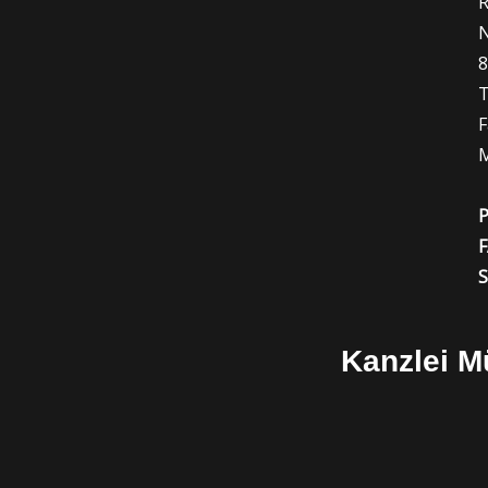
R
N
T
F
M
Kanzlei 