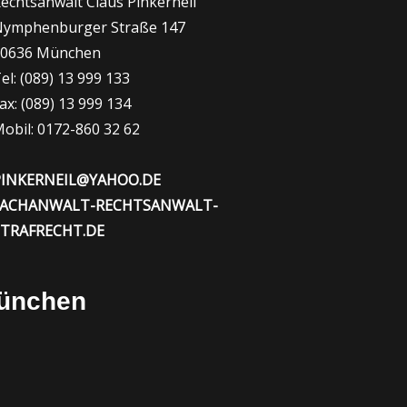
echtsanwalt Claus Pinkerneil
ymphenburger Straße 147
80636 München
el: (089) 13 999 133
ax: (089) 13 999 134
obil: 0172-860 32 62
PINKERNEIL@YAHOO.DE
FACHANWALT-RECHTSANWALT-
STRAFRECHT.DE
München