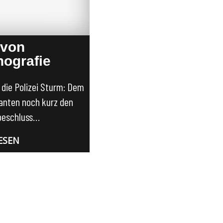
 von
nografie
e die Polizei Sturm: Dem
anten noch kurz den
beschluss…
ESEN