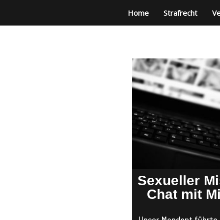
Home
Strafrecht
Ve
Sexueller M
Chat mit M
Unser Mandant führte 