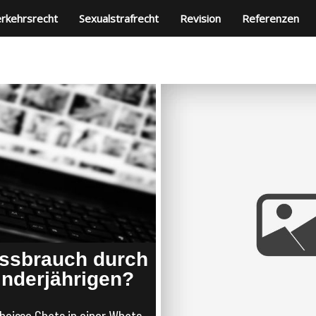
rkehrsrecht
Sexualstrafrecht
Revision
Referenzen
issbrauch durch
inderjährigen?
heisse Chats in einer Whats-