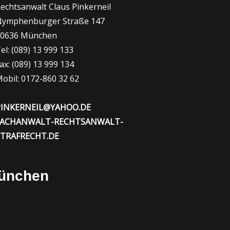
echtsanwalt Claus Pinkerneil
ymphenburger Straße 147
80636 München
el: (089) 13 999 133
ax: (089) 13 999 134
obil: 0172-860 32 62
PINKERNEIL@YAHOO.DE
FACHANWALT-RECHTSANWALT-
STRAFRECHT.DE
München