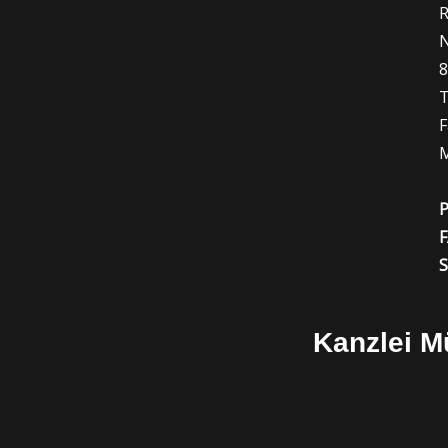
R
N
T
F
M
Kanzlei 