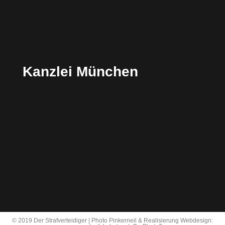
Kanzlei München
© 2019 Der Strafverteidiger | Photo Pinkerneil & Realisierung Webdesign: